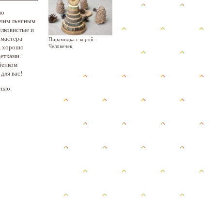
но
ячим льняным
елковистые и
 мастера
Пирамидка с корой -
Человечек
, хорошо
детками.
ебенком
для вас!
нью.