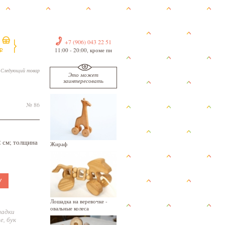
+7 (906) 043 22 51
11:00 - 20:00, кроме пн
i
Следующий товар
Это может
заинтересовать
№ 86
2 см; толщина
Жираф
У
Лошадка на веревочке -
овальные колеса
шадки
е
,
бук