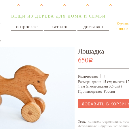
ВЕЩИ ИЗ ДЕРЕВА ДЛЯ ДОМА И СЕМЬИ
Корзина
о проекте
каталог
доставка
0 шт./ 0
е
Лошадка
650
i
Количество:
Размер:
длина 15 см; высота 1
1 см (с колесиками 3,5 см) )
Производство:
Россия
ДОБАВИТЬ В КОРЗИН
Теги:
каталки деревянные
,
ло
деревянные
,
игрушки животны