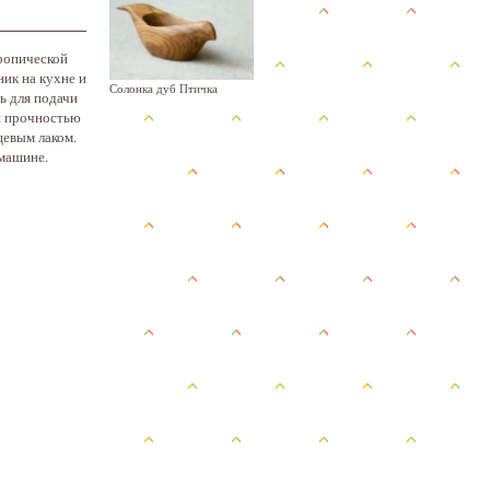
тропической
ик на кухне и
Солонка дуб Птичка
ь для подачи
я прочностью
щевым лаком.
машине.