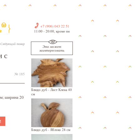
+7 (906) 043 22 51
11:00 - 20:00, кроме пн
i
Следующий товар
Это может
заинтересовать
и с
№ 185
Блюдо дуб - Лист Клена 40
см
см; ширина 20
И
Блюдо дуб - Яблоко 28 см