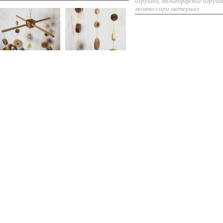
игрушки
,
вальдорфские игруш
монтессори материал