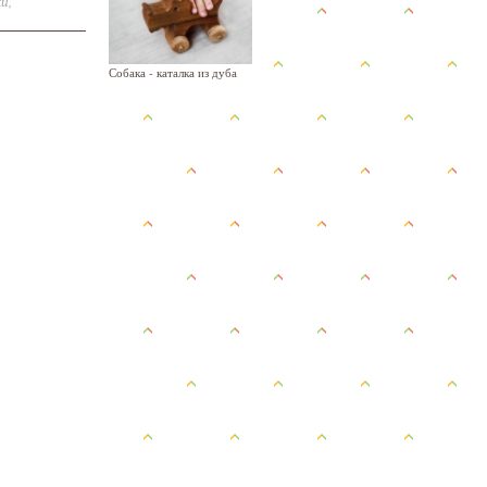
ки
,
Собака - каталка из дуба