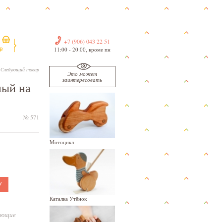
+7 (906) 043 22 51
11:00 - 20:00, кроме пн
i
Следующий товар
Это может
заинтересовать
ный на
№ 571
Мотоцикл
У
Каталка Утёнок
ающие